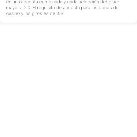
en una apuesta combinada y cada selección debe ser
mayor a 2.0. El requisito de apuesta para los bonos de
casino y los giros es de 35x.